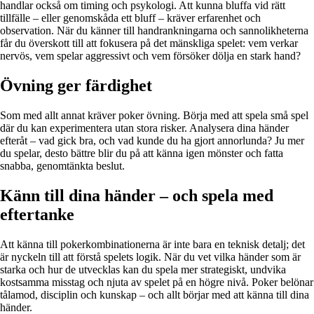
handlar också om timing och psykologi. Att kunna bluffa vid rätt
tillfälle – eller genomskåda ett bluff – kräver erfarenhet och
observation. När du känner till handrankningarna och sannolikheterna
får du överskott till att fokusera på det mänskliga spelet: vem verkar
nervös, vem spelar aggressivt och vem försöker dölja en stark hand?
Övning ger färdighet
Som med allt annat kräver poker övning. Börja med att spela små spel
där du kan experimentera utan stora risker. Analysera dina händer
efteråt – vad gick bra, och vad kunde du ha gjort annorlunda? Ju mer
du spelar, desto bättre blir du på att känna igen mönster och fatta
snabba, genomtänkta beslut.
Känn till dina händer – och spela med
eftertanke
Att känna till pokerkombinationerna är inte bara en teknisk detalj; det
är nyckeln till att förstå spelets logik. När du vet vilka händer som är
starka och hur de utvecklas kan du spela mer strategiskt, undvika
kostsamma misstag och njuta av spelet på en högre nivå. Poker belönar
tålamod, disciplin och kunskap – och allt börjar med att känna till dina
händer.