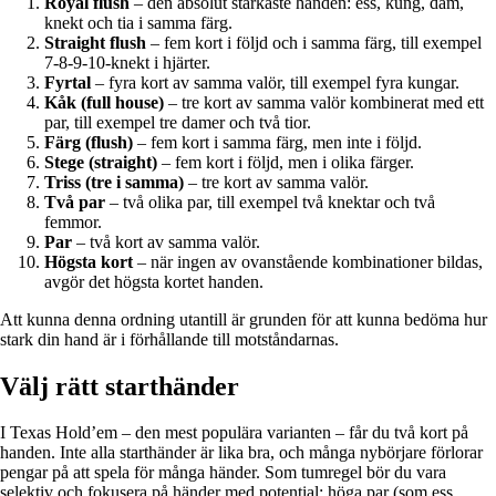
Royal flush
– den absolut starkaste handen: ess, kung, dam,
knekt och tia i samma färg.
Straight flush
– fem kort i följd och i samma färg, till exempel
7-8-9-10-knekt i hjärter.
Fyrtal
– fyra kort av samma valör, till exempel fyra kungar.
Kåk (full house)
– tre kort av samma valör kombinerat med ett
par, till exempel tre damer och två tior.
Färg (flush)
– fem kort i samma färg, men inte i följd.
Stege (straight)
– fem kort i följd, men i olika färger.
Triss (tre i samma)
– tre kort av samma valör.
Två par
– två olika par, till exempel två knektar och två
femmor.
Par
– två kort av samma valör.
Högsta kort
– när ingen av ovanstående kombinationer bildas,
avgör det högsta kortet handen.
Att kunna denna ordning utantill är grunden för att kunna bedöma hur
stark din hand är i förhållande till motståndarnas.
Välj rätt starthänder
I Texas Hold’em – den mest populära varianten – får du två kort på
handen. Inte alla starthänder är lika bra, och många nybörjare förlorar
pengar på att spela för många händer. Som tumregel bör du vara
selektiv och fokusera på händer med potential: höga par (som ess,