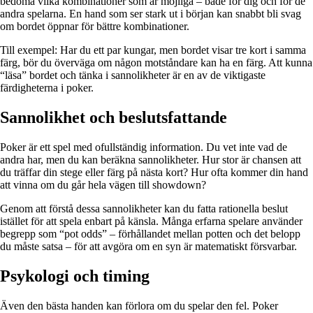
bedöma vilka kombinationer som är möjliga – både för dig och för de
andra spelarna. En hand som ser stark ut i början kan snabbt bli svag
om bordet öppnar för bättre kombinationer.
Till exempel: Har du ett par kungar, men bordet visar tre kort i samma
färg, bör du överväga om någon motståndare kan ha en färg. Att kunna
“läsa” bordet och tänka i sannolikheter är en av de viktigaste
färdigheterna i poker.
Sannolikhet och beslutsfattande
Poker är ett spel med ofullständig information. Du vet inte vad de
andra har, men du kan beräkna sannolikheter. Hur stor är chansen att
du träffar din stege eller färg på nästa kort? Hur ofta kommer din hand
att vinna om du går hela vägen till showdown?
Genom att förstå dessa sannolikheter kan du fatta rationella beslut
istället för att spela enbart på känsla. Många erfarna spelare använder
begrepp som “pot odds” – förhållandet mellan potten och det belopp
du måste satsa – för att avgöra om en syn är matematiskt försvarbar.
Psykologi och timing
Även den bästa handen kan förlora om du spelar den fel. Poker