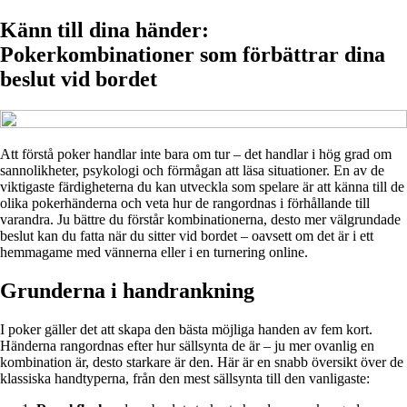
Känn till dina händer:
Pokerkombinationer som förbättrar dina
beslut vid bordet
Att förstå poker handlar inte bara om tur – det handlar i hög grad om
sannolikheter, psykologi och förmågan att läsa situationer. En av de
viktigaste färdigheterna du kan utveckla som spelare är att känna till de
olika pokerhänderna och veta hur de rangordnas i förhållande till
varandra. Ju bättre du förstår kombinationerna, desto mer välgrundade
beslut kan du fatta när du sitter vid bordet – oavsett om det är i ett
hemmagame med vännerna eller i en turnering online.
Grunderna i handrankning
I poker gäller det att skapa den bästa möjliga handen av fem kort.
Händerna rangordnas efter hur sällsynta de är – ju mer ovanlig en
kombination är, desto starkare är den. Här är en snabb översikt över de
klassiska handtyperna, från den mest sällsynta till den vanligaste: