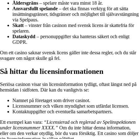
Åldersgräns
– spelare måste vara minst 18 år.
Ansvarsfullt spelande
– det ska finnas verktyg för att sätta
insättningsgränser, tidsgränser och möjlighet till självavstängning
via Spelpaus.
Skatt
– vinster från casinon med svensk licens är skattefria för
spelaren.
Dataskydd
– personuppgifter ska hanteras säkert och enligt
GDPR.
Om ett casino saknar svensk licens gäller inte dessa regler, och du står
svagare om något skulle gå fel.
Så hittar du licensinformationen
Seriösa casinon visar sin licensinformation tydligt, oftast längst ned på
hemsidan i sidfoten. Där kan du vanligtvis se:
Namnet på företaget som driver casinot.
Licensnummer och vilken myndighet som utfärdat licensen.
Kontaktuppgifter och eventuella samarbetspartners.
Ett exempel kan vara:
“Licensierad och reglerad av Spelinspektionen
under licensnummer XXXX.”
Om du inte hittar denna information,
eller om den verkar otydlig, bör du vara försiktig. Ett casino som döljer
sin licensinformation är sällan pålitligt.