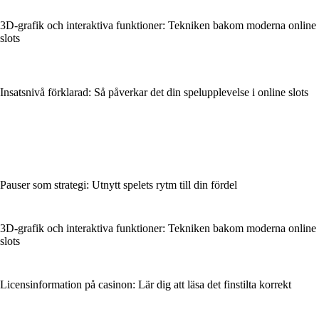
3D-grafik och interaktiva funktioner: Tekniken bakom moderna online
slots
Insatsnivå förklarad: Så påverkar det din spelupplevelse i online slots
Pauser som strategi: Utnytt spelets rytm till din fördel
3D-grafik och interaktiva funktioner: Tekniken bakom moderna online
slots
Licensinformation på casinon: Lär dig att läsa det finstilta korrekt