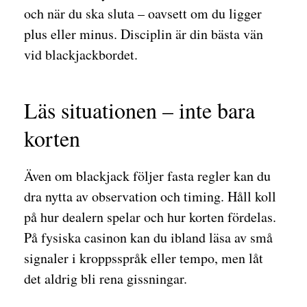
och när du ska sluta – oavsett om du ligger
plus eller minus. Disciplin är din bästa vän
vid blackjackbordet.
Läs situationen – inte bara
korten
Även om blackjack följer fasta regler kan du
dra nytta av observation och timing. Håll koll
på hur dealern spelar och hur korten fördelas.
På fysiska casinon kan du ibland läsa av små
signaler i kroppsspråk eller tempo, men låt
det aldrig bli rena gissningar.