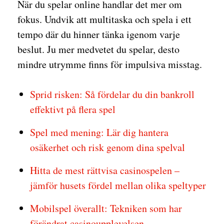
När du spelar online handlar det mer om
fokus. Undvik att multitaska och spela i ett
tempo där du hinner tänka igenom varje
beslut. Ju mer medvetet du spelar, desto
mindre utrymme finns för impulsiva misstag.
Sprid risken: Så fördelar du din bankroll
effektivt på flera spel
Spel med mening: Lär dig hantera
osäkerhet och risk genom dina spelval
Hitta de mest rättvisa casinospelen –
jämför husets fördel mellan olika speltyper
Mobilspel överallt: Tekniken som har
förändrat casinoupplevelsen