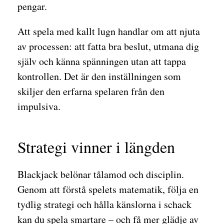
pengar.
Att spela med kallt lugn handlar om att njuta
av processen: att fatta bra beslut, utmana dig
själv och känna spänningen utan att tappa
kontrollen. Det är den inställningen som
skiljer den erfarna spelaren från den
impulsiva.
Strategi vinner i längden
Blackjack belönar tålamod och disciplin.
Genom att förstå spelets matematik, följa en
tydlig strategi och hålla känslorna i schack
kan du spela smartare – och få mer glädje av