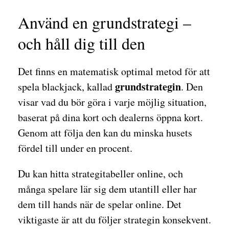
Använd en grundstrategi –
och håll dig till den
Det finns en matematisk optimal metod för att
grundstrategin
spela blackjack, kallad
. Den
visar vad du bör göra i varje möjlig situation,
baserat på dina kort och dealerns öppna kort.
Genom att följa den kan du minska husets
fördel till under en procent.
Du kan hitta strategitabeller online, och
många spelare lär sig dem utantill eller har
dem till hands när de spelar online. Det
viktigaste är att du följer strategin konsekvent.