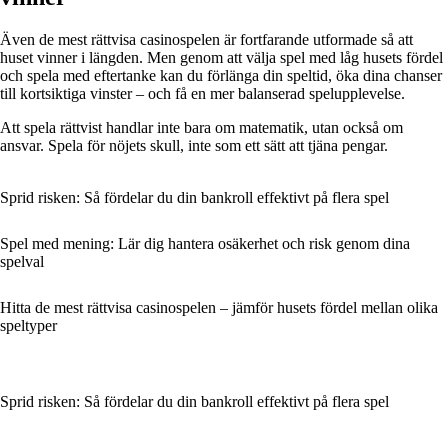
Även de mest rättvisa casinospelen är fortfarande utformade så att
huset vinner i längden. Men genom att välja spel med låg husets fördel
och spela med eftertanke kan du förlänga din speltid, öka dina chanser
till kortsiktiga vinster – och få en mer balanserad spelupplevelse.
Att spela rättvist handlar inte bara om matematik, utan också om
ansvar. Spela för nöjets skull, inte som ett sätt att tjäna pengar.
Sprid risken: Så fördelar du din bankroll effektivt på flera spel
Spel med mening: Lär dig hantera osäkerhet och risk genom dina
spelval
Hitta de mest rättvisa casinospelen – jämför husets fördel mellan olika
speltyper
Sprid risken: Så fördelar du din bankroll effektivt på flera spel