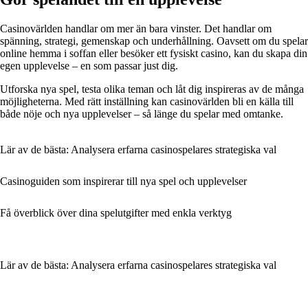
Casinovärlden handlar om mer än bara vinster. Det handlar om
spänning, strategi, gemenskap och underhållning. Oavsett om du spelar
online hemma i soffan eller besöker ett fysiskt casino, kan du skapa din
egen upplevelse – en som passar just dig.
Utforska nya spel, testa olika teman och låt dig inspireras av de många
möjligheterna. Med rätt inställning kan casinovärlden bli en källa till
både nöje och nya upplevelser – så länge du spelar med omtanke.
Lär av de bästa: Analysera erfarna casinospelares strategiska val
Casinoguiden som inspirerar till nya spel och upplevelser
Få överblick över dina spelutgifter med enkla verktyg
Lär av de bästa: Analysera erfarna casinospelares strategiska val