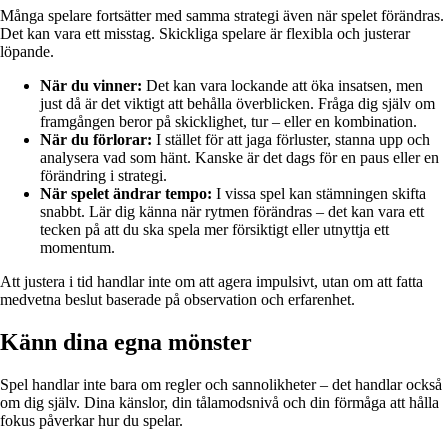
Många spelare fortsätter med samma strategi även när spelet förändras.
Det kan vara ett misstag. Skickliga spelare är flexibla och justerar
löpande.
När du vinner:
Det kan vara lockande att öka insatsen, men
just då är det viktigt att behålla överblicken. Fråga dig själv om
framgången beror på skicklighet, tur – eller en kombination.
När du förlorar:
I stället för att jaga förluster, stanna upp och
analysera vad som hänt. Kanske är det dags för en paus eller en
förändring i strategi.
När spelet ändrar tempo:
I vissa spel kan stämningen skifta
snabbt. Lär dig känna när rytmen förändras – det kan vara ett
tecken på att du ska spela mer försiktigt eller utnyttja ett
momentum.
Att justera i tid handlar inte om att agera impulsivt, utan om att fatta
medvetna beslut baserade på observation och erfarenhet.
Känn dina egna mönster
Spel handlar inte bara om regler och sannolikheter – det handlar också
om dig själv. Dina känslor, din tålamodsnivå och din förmåga att hålla
fokus påverkar hur du spelar.